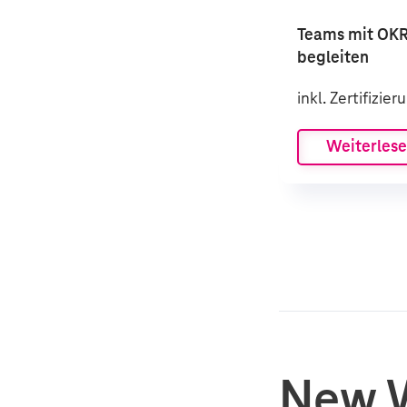
Teams mit OKRs
begleiten
inkl. Zertifizier
Weiterles
New 