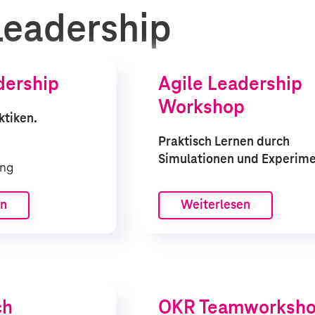
eadership
dership
Agile Leadership
Workshop
ktiken.
Praktisch Lernen durch
Simulationen und Experim
ung
en
Weiterlesen
ch
OKR Teamworksh