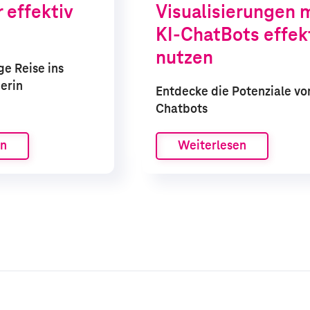
 effektiv
Visu­alisierungen 
KI-ChatBots effek
nutzen
ge Reise ins
erin
Entdecke die Potenziale von
Chatbots
en
Weiterlesen