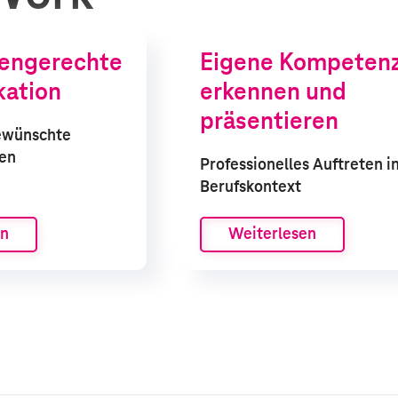
en­gerechte
Eigene Kompeten
kation
erkennen und
präsentieren
ewünschte
len
Professionelles Auftreten i
Berufskontext
en
Weiterlesen