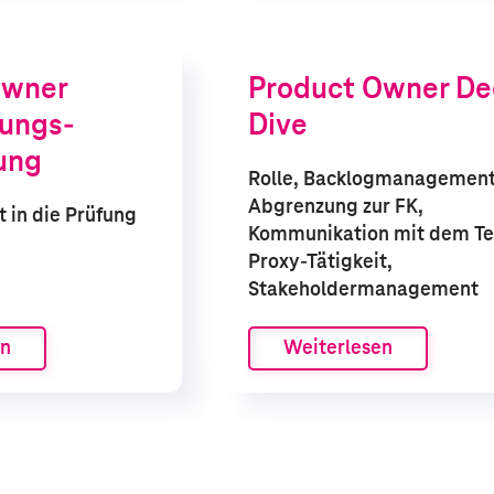
Owner
Product Owner D
rungs­
Dive
ung
Rolle, Backlogmanagement
Abgrenzung zur FK,
t in die Prüfung
Kommunikation mit dem T
Proxy-Tätigkeit,
Stakeholdermanagement
en
Weiterlesen