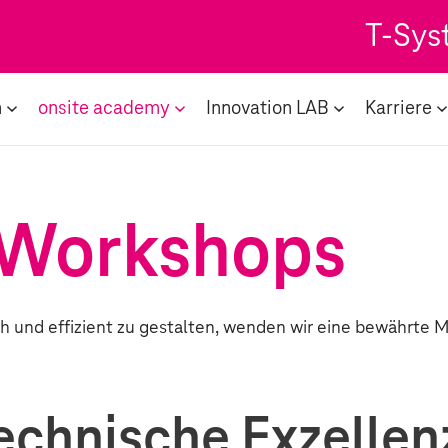
T-Sys
n
onsite academy
Innovation LAB
Karriere
& Workshops
 und effizient zu gestalten, wenden wir eine bewährte
Technische Exzellen