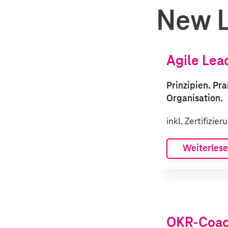
New L
Agile Lea
Prinzipien. Pra
Organisation.
inkl. Zertifizier
Weiterles
OKR-Coa