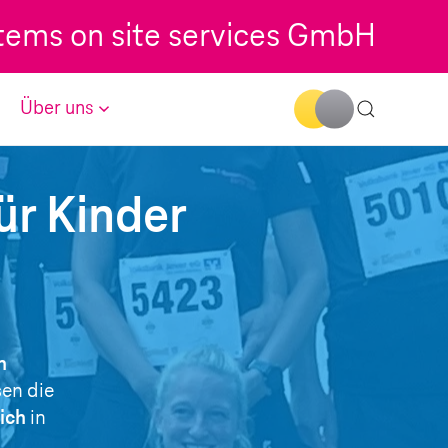
tems on site services GmbH
Über uns
ür Kinder
n
en die
ich
in