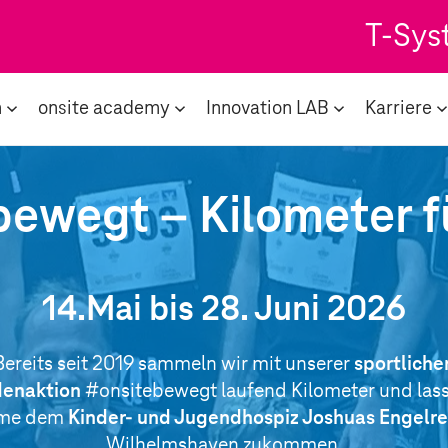
T-Sys
n
onsite academy
Innovation LAB
Karriere
ewegt – Kilometer f
14.Mai bis 28. Juni 2026
Bereits seit 2019 sammeln wir mit unserer
sportliche
enaktion
#onsitebewegt laufend Kilometer und lass
me dem
Kinder- und Jugendhospiz Joshuas Engelre
Wilhelmshaven zukommen.