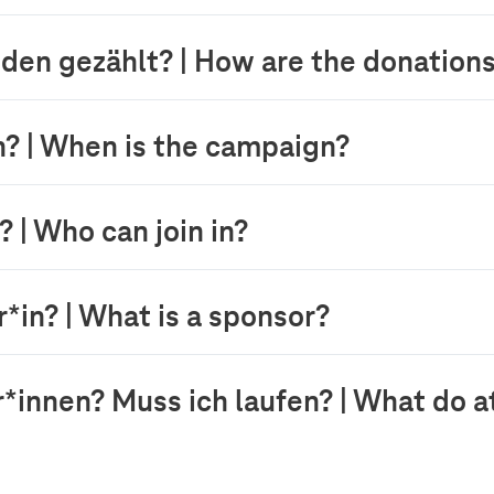
den gezählt? | How are the donation
n? | When is the campaign?
| Who can join in?
*in? | What is a sponsor?
innen? Muss ich laufen? | What do at